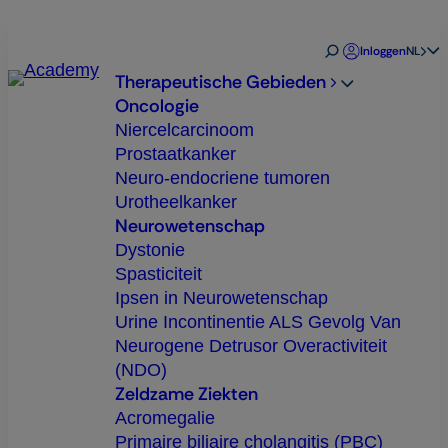
Ga
naar
Open
Inloggen
NL
search
de
Therapeutische Gebieden
inhoud
Open
Oncologie
submenu
Niercelcarcinoom
Prostaatkanker
Neuro-endocriene tumoren
Urotheelkanker
Neurowetenschap
Dystonie
Spasticiteit
Ipsen in Neurowetenschap
Urine Incontinentie ALS Gevolg Van
Neurogene Detrusor Overactiviteit
(NDO)
Zeldzame Ziekten
Acromegalie
Primaire biliaire cholangitis (PBC)