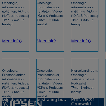
Oncologie,
Oncologie,
Oncologie,
oktober 20, 2023
oktober 20, 2023
oktober 20, 2023
Informatie voor
Informatie voor
Informatie voor
patiënten, Videos,
patiënten, Videos,
patiënten, Videos,
LEVENSSTIJL
BIJWERKINGEN
BIJWERKINGEN
PDFs & Podcasts
PDFs & Podcasts
PDFs & Podcasts
– Voeding
– Hand-Voet-
– Misselijkheid
Time: 1 minuut
Time: 1 minuut
Time: 1 minuut
Huid reactie
leestijd
leestijd
leestijd
Meer info
Meer info
Meer info
Oncologie,
Oncologie,
Niercelcarcinoom,
Prostaatkanker,
Prostaatkanker,
Oncologie,
oktober 20, 2023
oktober 20, 2023
september 25,
Informatie voor
Informatie voor
Videos, PDFs &
2023
patiënten, Videos,
patiënten, Videos,
Podcasts
Filmpje voor
Filmpje voor
PDFs & Podcasts
PDFs & Podcasts
Time: 1 minuut
Expert
patiënten
patiënten over
Time: 1 minuut
Time: 1 minuut
leestijd
insights:
over MRI
uitwendige
leestijd
leestijd
Prof. Viktor
beeldvorming
bestraling bij
Grünwald
prostaatkanker