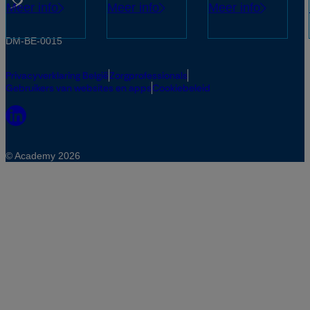
Meer info
Meer info
Meer info
DM-BE-0015
Privacyverklaring België
Zorgprofessionals
Gebruikers van websites en apps
Cookiebeleid
Volg
ons
© Academy 2026