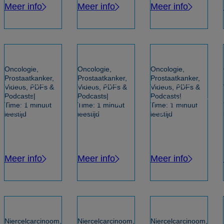
Meer info
Meer info
Meer info
Oncologie,
Oncologie,
Oncologie,
Prostaatkanker,
Prostaatkanker,
Prostaatkanker,
mei 14, 2024
mei 14, 2024
mei 14, 2024
Videos, PDFs &
Videos, PDFs &
Videos, PDFs &
Podcasts
Podcasts
Podcasts
Precision
Screening
Radiotherapy
Time: 1 minuut
Time: 1 minuut
Time: 1 minuut
medicine for
and early
highlights in
leestijd
leestijd
leestijd
prostate
detection of
prostate
cancer
prostate
cancer
(mCRPC)
cancer
Meer info
Meer info
Meer info
Niercelcarcinoom,
Niercelcarcinoom,
Niercelcarcinoom,